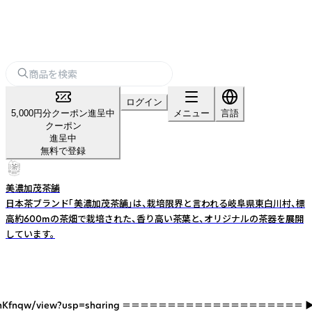
ログイン
5,000円分クーポン進呈中
メニュー
言語
クーポン
進呈中
無料で登録
美濃加茂茶舗
日本茶ブランド「美濃加茂茶舗」は、栽培限界と言われる岐阜県東白川村、標
高約600mの茶畑で栽培された、香り高い茶葉と、オリジナルの茶器を展開
しています。
R2Vw5QZ1mjnKfnqw/view?usp=sharing ＝＝＝＝＝＝＝＝