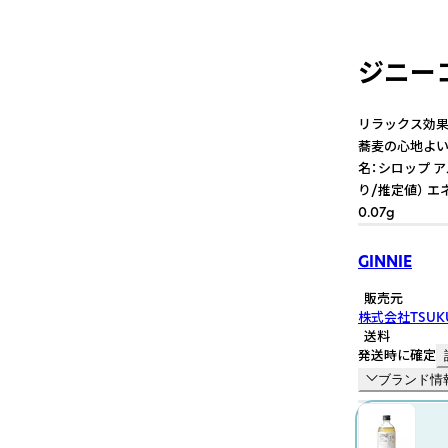
ジニーコ
リラックス効果
蕎麦の心地よい
名：シロップ ア
り/推定値） エ
0.07g
GINNIE
販売元
株式会社TSUKUR
送料
発送時に確定
ブランド情