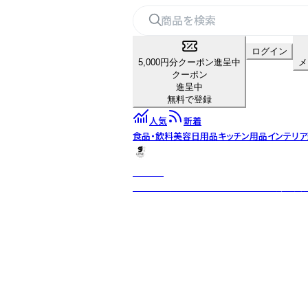
ログイン
5,000円分クーポン進呈中
メ
クーポン
進呈中
無料で登録
人気
新着
食品・飲料
美容
日用品
キッチン用品
インテリア
GINNIE
日本を代表するスターレストランの採用実績も