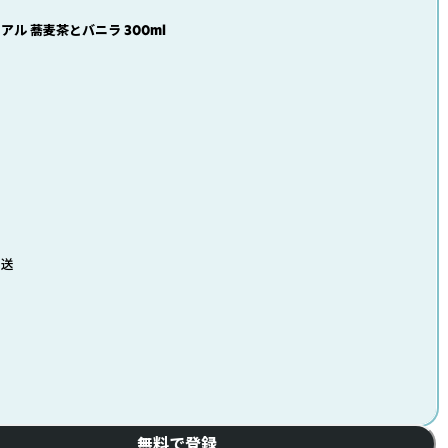
ル 蕎麦茶とバニラ 300ml
発送
無料で登録