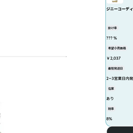
ジニーコーディア
掛け率
??? %
希望小売価格
￥2,037
最短発送日
2~3営業日内
在庫
あり
税率
8
%