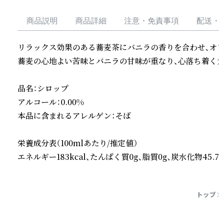
商品説明
商品詳細
注意・免責事項
配送
リラックス効果のある蕎麦茶にバニラの香りを合わせ、オレ
蕎麦の心地よい苦味とバニラの甘味が重なり、心落ち着く大
品名：シロップ

アルコール：0.00%

本品に含まれるアレルゲン：そば

栄養成分表（100mlあたり/推定値）

エネルギー183kcal、たんぱく質0g、脂質0g、炭水化物45.7
続きを読む
トップ