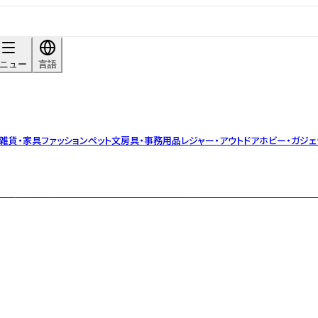
ニュー
言語
雑貨・家具
ファッション
ペット
文房具・事務用品
レジャー・アウトドア
ホビー・ガジェ
多数！ 東京から世界のソバーキュリアンへ発信する、アルコール0.00％の“