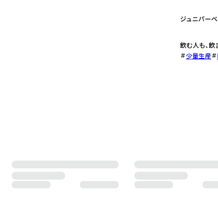
2
ジュニパーベ
3
飲む人も、飲
少量生産