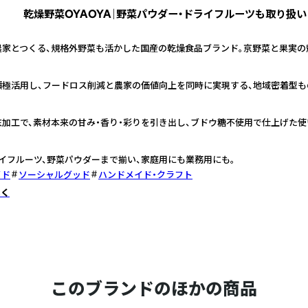
乾燥野菜OYAOYA｜野菜パウダー・ドライフルーツも取り扱い
農家とつくる、規格外野菜も活かした国産の乾燥食品ブランド。京野菜と果実の
積極活用し、フードロス削減と農家の価値向上を同時に実現する、地域密着型も
加工で、素材本来の甘み・香り・彩りを引き出し、ブドウ糖不使用で仕上げた使
イフルーツ、野菜パウダーまで揃い、家庭用にも業務用にも。
イド
ソーシャルグッド
ハンドメイド・クラフト
しく
このブランドのほかの商品