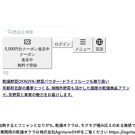
ログイン
5,000円分クーポン進呈中
メニュー
言語
クーポン
進呈中
無料で登録
乾燥野菜OYAOYA｜野菜パウダー・ドライフルーツも取り扱い
京都府北部の農家とつくる、規格外野菜も活かした国産の乾燥食品ブラン
ド。京野菜と果実の魅力をお届けします。
オクラは加熱するとフニャッとなりがち。乾燥オクラは、モグモグ噛み応えのある
式会社AgritureのHPをご覧ください https://agriture.jp/