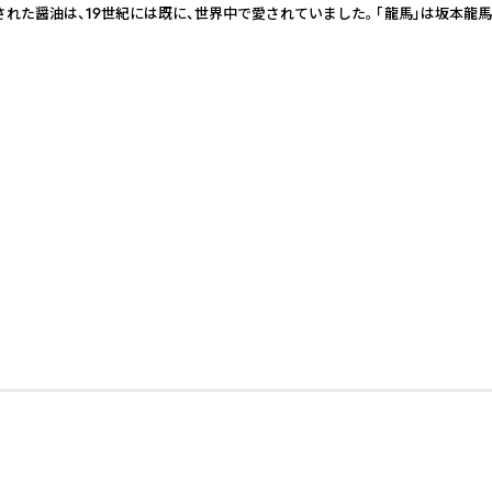
た醤油は、19世紀には既に、世界中で愛されていました。 「龍馬」は坂本龍馬が口