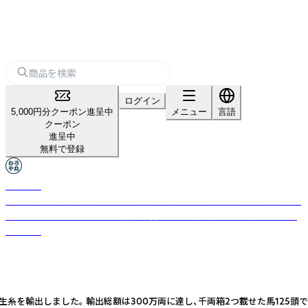
ログイン
5,000円分クーポン進呈中
メニュー
言語
クーポン
進呈中
無料で登録
むろや丸
無添加・天然醸造を貫く450年の歴史を持つ老舗「室次醤油」と、厳選された
海産物を扱う「小田こんぶ」が共同運営する、伝統の調味料と海産物のブラ
ンドです
生糸を輸出しました。 輸出総額は300万両に達し、千両箱2つ載せた馬125頭