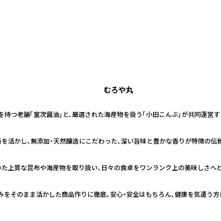
むろや丸
史を持つ老舗「室次醤油」と、厳選された海産物を扱う「小田こんぶ」が共同運営
技術を活かし、無添加・天然醸造にこだわった、深い旨味と豊かな香りが特徴の伝
いた上質な昆布や海産物を取り扱い、日々の食卓をワンランク上の美味しさへ
みをそのまま活かした商品作りに徹底。安心・安全はもちろん、健康を気遣う方