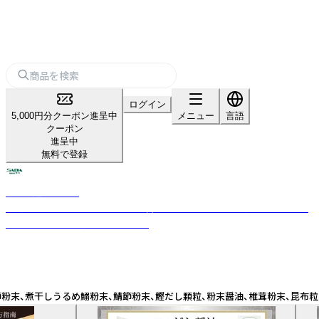
ログイン
5,000円分クーポン進呈中
メニュー
言語
クーポン
進呈中
無料で登録
SABA 鰹ふりだし
厳選された素材を使用し、素材の「旨味」を引き立たせる「調味料」をバラン
スよく配合した本格和風だしです。
干しうるめ鰯粉末、鯖節粉末、鰹だし顆粒、粉末醤油、椎茸粉末、昆布粒、食用植物油