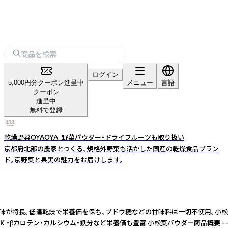
ログイン
5,000円分クーポン進呈中
メニュー
言語
クーポン
進呈中
無料で登録
乾燥野菜OYAOYA｜野菜パウダー・ドライフルーツも取り扱い
京都府北部の農家とつくる、規格外野菜も活かした国産の乾燥食品ブラン
ド。京野菜と果実の魅力をお届けします。
甘みとすっきりした後味が特長。低温乾燥で栄養価を保ち、ブドウ糖などの甘味料は
ロテン・カルシウム・鉄分など栄養価も豊富 小松菜パウダー商品概要 --------