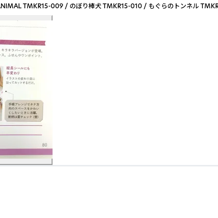
いる生活 ●ANIMAL TMKR15-009 / のぼり棒犬 TMKR15-010 / もぐらのトンネル T