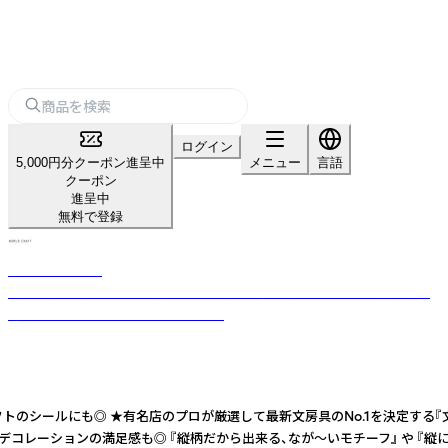
ログイン
5,000円分クーポン進呈中
メニュー
言語
クーポン
進呈中
無料で登録
WORLD CRAFT
時代の流れを感じとり、お客様の目線を最優先に考えたデザイン文具を創
造するブランド「WORLD CRAFT」。
のプロが厳選して最新文房具のNo.1を決定する『文房具屋さん大賞』の 【2022年
 スパークリング の2種類の箔入りでデコレーションの満足感も◎ 『縦柄だから出来る、な