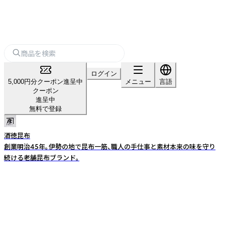
ログイン
5,000円分クーポン進呈中
メニュー
言語
クーポン
進呈中
無料で登録
酒徳昆布
創業明治45年。伊勢の地で昆布一筋、職人の手仕事と素材本来の味を守り
続ける老舗昆布ブランド。