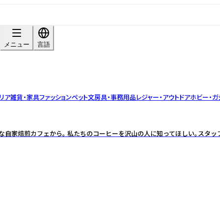
メニュー
言語
リア雑貨・家具
ファッション
ペット
文房具・事務用品
レジャー・アウトドア
ホビー・ガ
さな自家焙煎カフェから。 私たちのコーヒーを沢山の人に知ってほしい。スタ