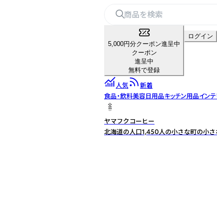
ログイン
5,000円分クーポン進呈中
クーポン
進呈中
無料で登録
人気
新着
食品・飲料
美容
日用品
キッチン用品
インテ
ヤマフクコーヒー
北海道の人口1,450人の小さな町の小