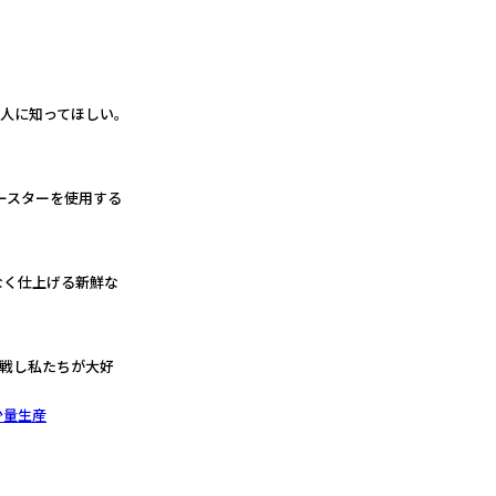
の人に知ってほしい。
ースターを使用する
なく仕上げる新鮮な
挑戦し私たちが大好
少量生産