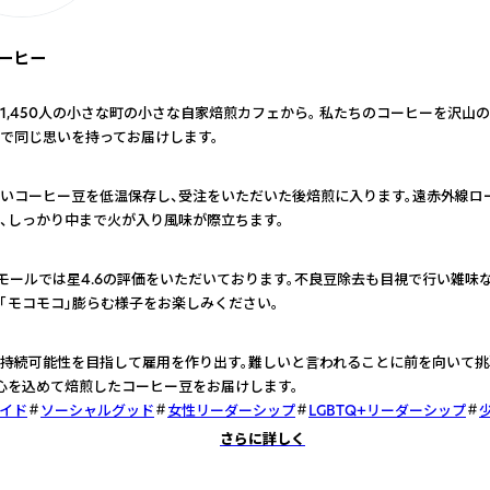
ーヒー
1,450人の小さな町の小さな自家焙煎カフェから。 私たちのコーヒーを沢山
で同じ思いを持ってお届けします。
いコーヒー豆を低温保存し、受注をいただいた後焙煎に入ります。遠赤外線ロ
、しっかり中まで火が入り風味が際立ちます。
ECモールでは星4.6の評価をいただいております。不良豆除去も目視で行い雑味
「モコモコ」膨らむ様子をお楽しみください。
持続可能性を目指して雇用を作り出す。難しいと言われることに前を向いて
心を込めて焙煎したコーヒー豆をお届けします。
イド
ソーシャルグッド
女性リーダーシップ
LGBTQ+リーダーシップ
さらに詳しく