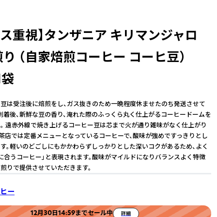
ンス重視】タンザニア キリマンジャロ
煎り （自家焙煎コーヒー コーヒ豆）
1袋
豆は受注後に焙煎をし、ガス抜きのため一晩程度休ませたのち発送させて
到着後、新鮮な豆の香り、淹れた際のふっくら丸く仕上がるコーヒードームを
。 遠赤外線で焼き上げるコーヒー豆は芯まで火が通り雑味がなく仕上がり
喫茶店では定番メニューとなっているコーヒーで、酸味が強めですっきりとし
す。軽いのどごしにもかかわらずしっかりとした深いコクがあるため、よく
に合うコーヒー」と表現されます。酸味がマイルドになりバランスよく特徴
煎りで提供させていただきます。
ヒー
12月30日14:59までセール中
詳細