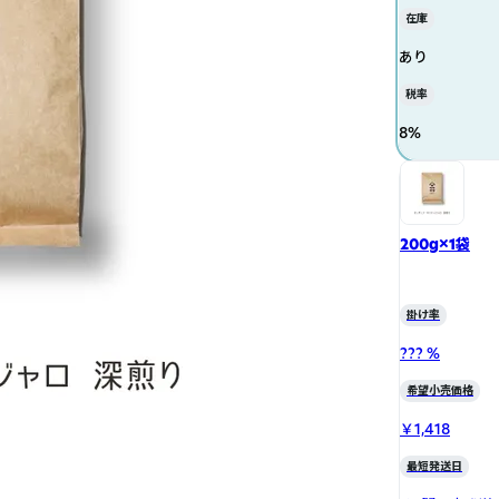
在庫
あり
税率
8
%
200g×1袋
掛け率
??? %
希望小売価格
￥1,418
最短発送日