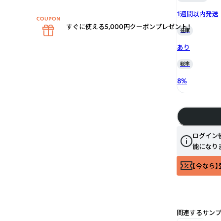
1週間以内発送
すぐに使える5,000円クーポンプレゼント！
在庫
あり
税率
8
%
ログイン
能になり
【今なら】
関連するサン