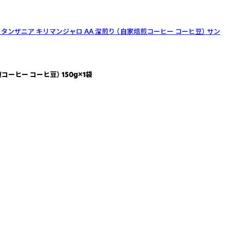
タンザニア キリマンジャロ AA 深煎り （自家焙煎コーヒー コーヒ豆） サン
ーヒー コーヒ豆） 150g×1袋