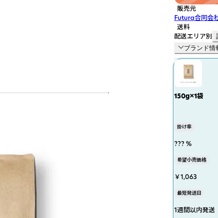
販売元
Futura合同会
送料
配送エリア別
ブランド情
150g×1袋
掛け率
??? %
希望小売価格
￥1,063
最短発送日
1週間以内発送