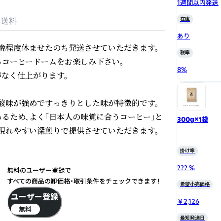
1週間以内発送
在庫
・送料
あり
晩程度休ませたのち発送させていただきます。
税率
コーヒードームをお楽しみ下さい。

8
%
なく仕上がります。

酸味が強めですっきりとした味が特徴的です。
るため、よく「日本人の味覚に合うコーヒー」と
300g×1袋
現れやすい深煎りで提供させていただきます。
掛け率
??? %
無料のユーザー登録で
すべての商品の卸価格・取引条件をチェックできます！
希望小売価格
ユーザー登録
￥2,126
無料
最短発送日