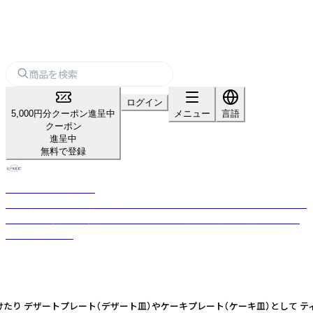
ログイン
5,000円分クーポン進呈中
メニュー
言語
クーポン
進呈中
無料で登録
ノーブルトレーダース
40年以上の直輸入実績を持つ専門店。WEDGWOODやバカラ、マイセンな
ど世界250以上の高級ブランドから日本の伝統工芸品まで、選りすぐりの
食器が揃います。
付けたり デザートプレート（デザート皿）やケーキプレート（ケーキ皿）として