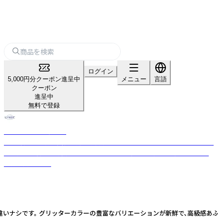
ログイン
5,000円分クーポン進呈中
メニュー
言語
クーポン
進呈中
無料で登録
ノーブルトレーダース
40年以上の直輸入実績を持つ専門店。WEDGWOODやバカラ、マイセンな
ど世界250以上の高級ブランドから日本の伝統工芸品まで、選りすぐりの
食器が揃います。
です。 グリッターカラーの豊富なバリエーションが新鮮で、高級感あふれるキラキラ