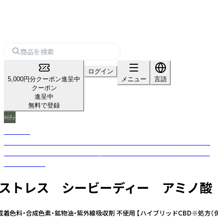
ログイン
5,000円分クーポン進呈中
メニュー
言語
クーポン
進呈中
無料で登録
＆Chilling
『私らしく自然体に生きる』をコンセプトに、ココロとカラダの悩みに着目
し、ライフスタイル向上と快適な睡眠の質をサポートするメンタルウェル
ネスブランド。
ケア ストレス シービーディー アミノ
成着色料・合成色素・鉱物油・紫外線吸収剤 不使用 【ハイブリッドCBD※処方