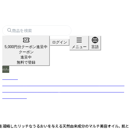
ログイン
5,000円分クーポン進呈中
メニュー
言語
クーポン
進呈中
無料で登録
＆Chilling
『私らしく自然体に生きる』をコンセプトに、ココロとカラダの悩みに着目
し、ライフスタイル向上と快適な睡眠の質をサポートするメンタルウェル
ネスブランド。
を凝縮したリッチなうるおいを与える天然由来成分のマルチ美容オイル。 肌と髪にやさ