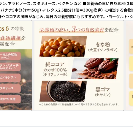
ラン、アラビノース、スタキオース、ペクチン など ■栄養価の高い自然素材（3種
大きめバナナ5本分（1本150g） ✅ レタス2.5個分（1個＝300g換算） に相
 きな粉やココアの風味がなじみ、毎日の栄養習慣にもおすすめです。 ・ヨーグル