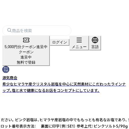
ログイン
5,000円分クーポン進呈中
メニュー
言語
クーポン
進呈中
無料で登録
源気商会
希少なヒマラヤ産クリスタル岩塩を中心に天然素材にこだわったラインナ
ップ。塩と水で健康になるお店をコンセプトにしています。
。 ピンク岩塩は、ヒマラヤ産岩塩の中でももっとも有名なお塩であり、 世界中で
） ロット番号表示方法： 裏面に印字（例：SE1） 参考上代：ピンクソルトS/90g ¥