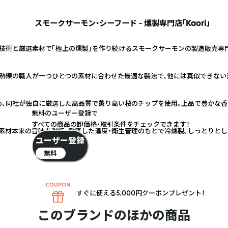
スモークサーモン・シーフード - 燻製専門店「Kaori」
技術と厳選素材で「極上の燻製」を作り続けるスモークサーモンの製造販売専
熟練の職人が一つひとつの素材に合わせた最適な製法で、他には真似できない
、同社が独自に厳選した高品質で薫り高い桜のチップを使用。上品で豊かな香
無料のユーザー登録で
すべての商品の卸価格・取引条件をチェックできます！
素材本来の旨味を凝縮。徹底した温度・衛生管理のもとで冷燻製。しっとりとし
ユーザー登録
無料
すぐに使える5,000円クーポンプレゼント！
このブランドのほかの商品