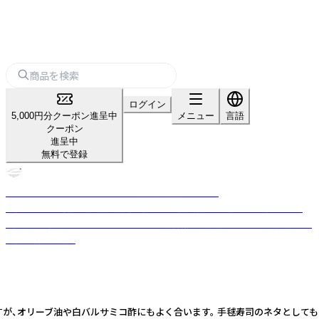
ログイン
5,000円分クーポン進呈中
メニュー
言語
クーポン
進呈中
無料で登録
スモークサーモン・シーフード - 燻製専門店「Kaori」
大阪で半世紀以上の歴史を持ち、職人の伝統技術と厳選素材で「極上の燻
製」を作り続けるスモークサーモンの製造販売専門店。ホテルや専門店への
直売、卸売を展開
が、オリーブ油や白バルサミコ酢にもよく合います。 手毬寿司のネタとしても