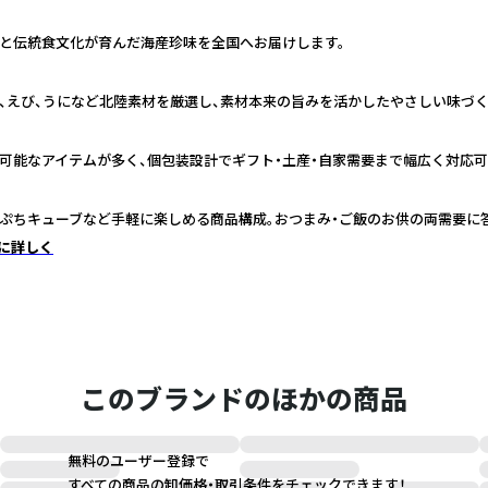
と伝統食文化が育んだ海産珍味を全国へお届けします。
、えび、うになど北陸素材を厳選し、素材本来の旨みを活かしたやさしい味づく
可能なアイテムが多く、個包装設計でギフト・土産・自家需要まで幅広く対応可
ぷちキューブなど手軽に楽しめる商品構成。おつまみ・ご飯のお供の両需要に
に詳しく
このブランドのほかの商品
無料のユーザー登録で
すべての商品の卸価格・取引条件をチェックできます！