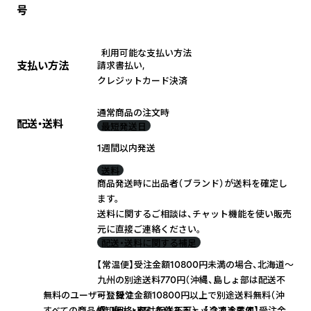
号
利用可能な支払い方法
支払い方法
請求書払い
,
クレジットカード決済
通常商品の注文時
配送・送料
最短発送日
1週間以内発送
送料
商品発送時に出品者（ブランド）が送料を確定し
ます。
送料に関するご相談は、チャット機能を使い販売
元に直接ご連絡ください。
配送・送料に関する補足
【常温便】受注金額10800円未満の場合、北海道～
九州の別途送料770円（沖縄、島しょ部は配送不
無料のユーザー登録で
可）。受注金額10800円以上で別途送料無料（沖
すべての商品の卸価格・取引条件をチェックできます！
縄、島しょ部は配送不可）。 【冷凍冷蔵便】受注金