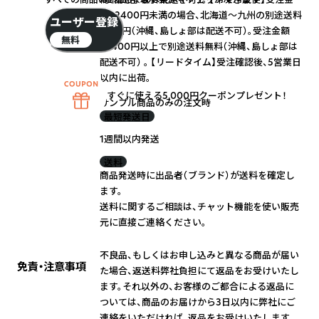
額32400円未満の場合、北海道～九州の別途送料
ユーザー登録
1650円（沖縄、島しょ部は配送不可）。受注金額
無料
32400円以上で別途送料無料（沖縄、島しょ部は
配送不可） 。 【リードタイム】受注確認後、5営業日
以内に出荷。
すぐに使える5,000円クーポンプレゼント！
サンプル商品のみの注文時
最短発送日
1週間以内発送
送料
商品発送時に出品者（ブランド）が送料を確定し
ます。
送料に関するご相談は、チャット機能を使い販売
元に直接ご連絡ください。
不良品、もしくはお申し込みと異なる商品が届い
免責・注意事項
た場合、返送料弊社負担にて返品をお受けいたし
ます。それ以外の、お客様のご都合による返品に
ついては、商品のお届けから3日以内に弊社にご
連絡をいただければ、返品をお受けいたします