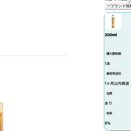
ブランド情
200ml
購入数制限
1本
最短発送日
1ヶ月以内発送
在庫
あり
税率
8
%