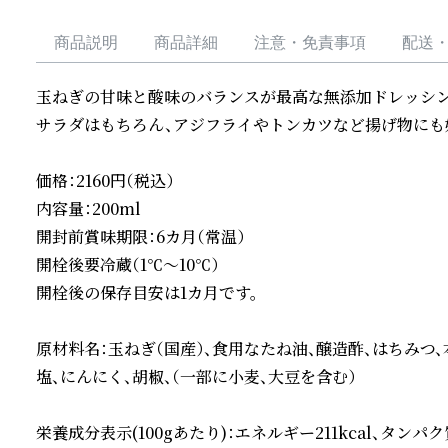
商品説明
商品詳細
注意・免責事項
配送
玉ねぎの甘味と酸味のバランスが最高な無添加ドレッシング
サラダはもちろん、アジフライやトンカツなど揚げ物にも好
価格：2160円（税込）

内容量：200ml

開封前賞味期限：6カ月（常温）

開栓後要冷蔵（1℃～10℃）

開栓後の保存目安は1カ月です。

原材料名：玉ねぎ（国産）、食用なたね油、醸造酢、はちみつ
塩、にんにく、胡椒、（一部に小麦、大豆を含む）

栄養成分表示(100gあたり)：エネルギー211kcal、タンパク質