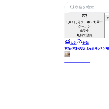
5,000円分クーポン進呈中
クーポン
進呈中
無料で登録
人気
新着
食品・飲料
美容
日用品
キッチン
1 FOODS TOKYO
無添加ドレッシングです。黒川温