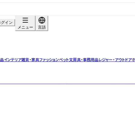
ログイン
メニュー
言語
用品
インテリア雑貨・家具
ファッション
ペット
文房具・事務用品
レジャー・アウトドア
ホ
泉で有名な、清流が流れる熊本県阿蘇郡南小国町で作られた「無添加」「国産野