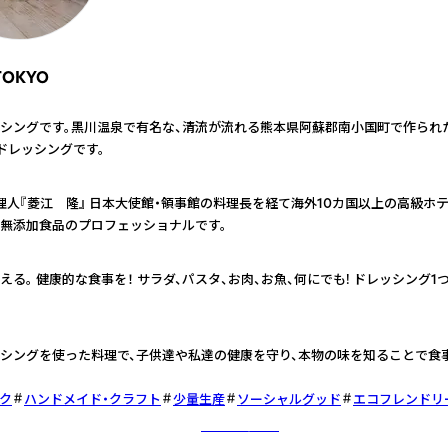
 TOKYO
シングです。黒川温泉で有名な、清流が流れる熊本県阿蘇郡南小国町で作られた
」ドレッシングです。
理人『菱江 隆』 日本大使館・領事館の料理長を経て海外10カ国以上の高級ホ
無添加食品のプロフェッショナルです。
る。 健康的な食事を！ サラダ、パスタ、お肉、お魚、何にでも! ドレッシング1
シングを使った料理で、子供達や私達の健康を守り、本物の味を知ることで食事
ク
ハンドメイド・クラフト
少量生産
ソーシャルグッド
エコフレンドリ
さらに詳しく