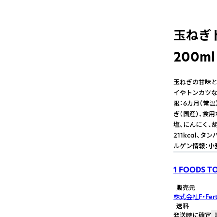
玉ねぎ
200ml
玉ねぎの甘味と
イやトンカツなど
限：6カ月（常温
ぎ（国産）、食
塩、にんにく、胡
211kcal、タ
ルゲン情報：小
1 FOODS T
販売元
株式会社F・Fert
送料
発送時に確定