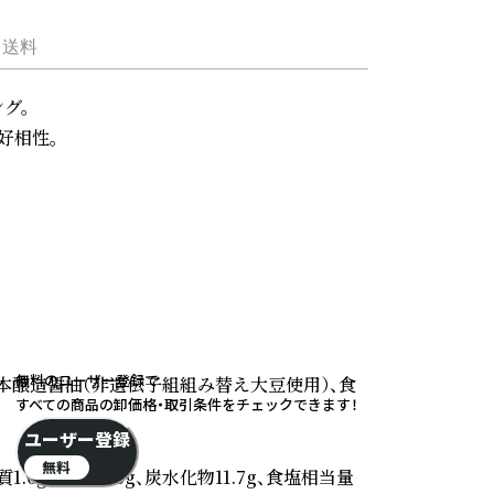
・送料
。

相性。

無料のユーザー登録で
、本醸造醤油（非遺伝子組組み替え大豆使用）、食
すべての商品の卸価格・取引条件をチェックできます！
ユーザー登録
無料
1.0g、脂質16.3g、炭水化物11.7g、食塩相当量