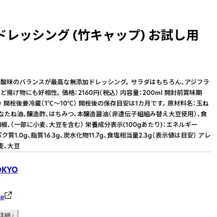
ドレッシング (竹キャップ) お試し用
酸味のバランスが最高な無添加ドレッシング。 サラダはもちろん、アジフラ
揚げ物にも好相性。 価格：2160円（税込） 内容量：200ml 開封前賞味期
） 開栓後要冷蔵（1℃～10℃） 開栓後の保存目安は1カ月です。 原材料名：玉ね
用なたね油、醸造酢、はちみつ、本醸造醤油（非遺伝子組組み替え大豆使用）、食
椒、（一部に小麦、大豆を含む） 栄養成分表示(100gあたり)：エネルギー
ンパク質1.0g、脂質16.3g、炭水化物11.7g、食塩相当量2.3g（表示値は目安） アレ
麦、大豆
OKYO
e
詳細