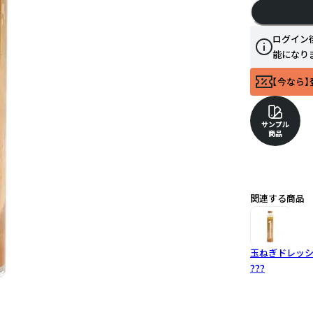
ログイン
能になり
【今なら】
サンプル
商品
関連する商品
玉ねぎドレッシ
???