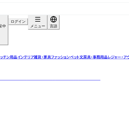
ログイン
呈中
メニュー
言語
ッチン用品
インテリア雑貨・家具
ファッション
ペット
文房具・事務用品
レジャー・ア
」が響き合い、食の美学を形にする「美食工芸」を創造しています。