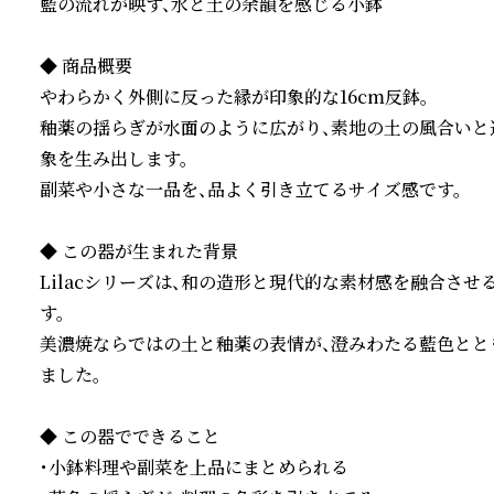
藍の流れが映す、水と土の余韻を感じる小鉢

◆ 商品概要

やわらかく外側に反った縁が印象的な16cm反鉢。

釉薬の揺らぎが水面のように広がり、素地の土の風合いと
象を生み出します。

副菜や小さな一品を、品よく引き立てるサイズ感です。

◆ この器が生まれた背景

Lilacシリーズは、和の造形と現代的な素材感を融合さ
す。

美濃焼ならではの土と釉薬の表情が、澄みわたる藍色とと
ました。

◆ この器でできること

・小鉢料理や副菜を上品にまとめられる
