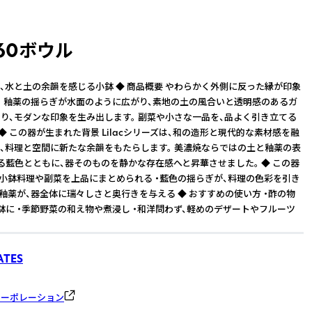
 160ボウル
、水と土の余韻を感じる小鉢 ◆ 商品概要 やわらかく外側に反った縁が印象
鉢。 釉薬の揺らぎが水面のように広がり、素地の土の風合いと透明感のあるガ
り、モダンな印象を生み出します。 副菜や小さな一品を、品よく引き立てる
 ◆ この器が生まれた背景 Lilacシリーズは、和の造形と現代的な素材感を融
、料理と空間に新たな余韻をもたらします。 美濃焼ならではの土と釉薬の表
る藍色とともに、器そのものを静かな存在感へと昇華させました。 ◆ この器
・小鉢料理や副菜を上品にまとめられる ・藍色の揺らぎが、料理の色彩を引き
ス釉薬が、器全体に瑞々しさと奥行きを与える ◆ おすすめの使い方 ・酢の物
鉢に ・季節野菜の和え物や煮浸し ・和洋問わず、軽めのデザートやフルーツ
ATES
コーポレーション