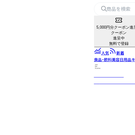
5,000円分クーポン進
クーポン
進呈中
無料で登録
人気
新着
食品・飲料
美容
日用品
キ
ART ON PLATES
「美」と「食」と「工芸