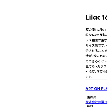
Lilac
藍の流れが映す
的な16cm反
ラス釉薬が重な
サイズ感です。
合させることで
情が、澄みわた
でできること 
立てる ・ガラ
や冷菜、前菜小
にも
ART ON PL
販売元
株式会社井澤
送料