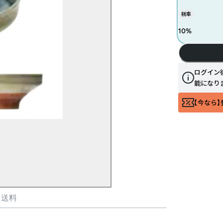
税率
10
%
ログイン
能になり
【今なら】
・送料