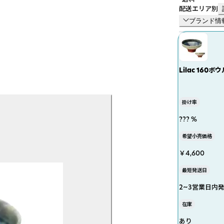
配送エリア別
ブランド情
Lilac 160ボウ
掛け率
??? %
希望小売価格
￥4,600
最短発送日
2~3営業日内
在庫
あり