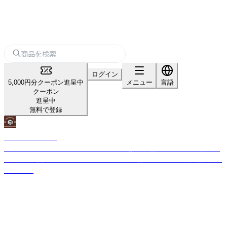
ログイン
5,000円分クーポン進呈中
メニュー
言語
クーポン
進呈中
無料で登録
キッコーカワイチ
北海道函館市にある、昭和１７年創業の味噌・醤油屋です。 函館産の真昆布
を使用した真昆布しょうゆや手作りの鉄火味噌、たれなどを製造・販売して
おります。