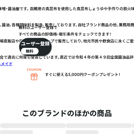
噌・醤油屋です。 函館産の真昆布を使用した真昆布しょうゆや手作りの鉄火味
、醤油、各種調味料を製造、販売しております。自社ブランド商品の他、業務用
無料のユーザー登録で
すべての商品の卸価格・取引条件をチェックできます！
場直販店や函館近郊のショップで販売しており、地元市民や飲食店に永くご愛
ユーザー登録
無料
会で過去に何度も受賞しています。直近では令和４年の第４９回全国醤油品評
ルメイド
すぐに使える5,000円クーポンプレゼント！
このブランドのほかの商品