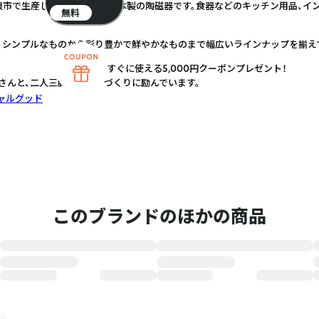
浪市で生産している、すべて日本製の陶磁器です。食器などのキッチン用品、イ
無料
。シンプルなものから彩り豊かで鮮やかなものまで幅広いラインナップを揃え
すぐに使える5,000円クーポンプレゼント！
さんと、二人三脚でのモノづくりに励んでいます。
ャルグッド
このブランドのほかの商品