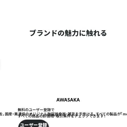
ブランドの魅力に触れる
AWASAKA
無料のユーザー登録で
国産・美濃焼のオリジナル陶磁器食器・雑貨を手掛ける、すべての製品が「made in
すべての商品の卸価格・取引条件をチェックできます！
ユーザー登録