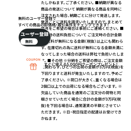
たしかねます。ご了承ください。 ■納期が異なる
商品の発送について 納期が異なる商品を同時に
注文された場合、納期ごとに分けて発送します。
無料のユーザー登録で
発送ごとに送料を請求いたしますので、まとめて
すべての商品の卸価格・取引条件をチェックできます！
発送をご希望の場合は事前にご連絡ください。 ■
ユーザー登録
欠品時の送料負担について ご注文時の合計金額
が、送料が無料になる金額（税抜）以上にも関わら
無料
ず、 在庫切れの為に送料が無料になる金額未満に
なってしまった場合の送料は弊社で負担いたしま
す。 ■その他 ※分納をご希望の際は、ご注文金額
すぐに使える5,000円クーポンプレゼント！
に関わらず、ひとつの出荷の金額が3万円(税抜)を
下回りますと送料が発生いたしますので、予めご
了承ください。 ※荷口が大きく、重くなる場合は
2個口以上での出荷になる場合もございます。 ※
欠品していた商品を通常のご注文分の荷物と同
梱させていただく場合に合計の金額が3万円(税
抜)を下回る場合は、通常運賃の半額とさせてい
ただきます。 ※日・祝日指定の配達はお受けでき
かねます。