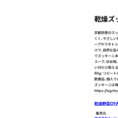
乾燥ズッ
京都府産のズッ
くく、やさしい
ープやラタトゥ
けで、自然な旨
でズッキーニ本
スープ、炒め物
い分だけ使える
80g：リピート
飲食店、個人で
ズッキーニは株式
https://agrit
乾燥野菜OY
販売元