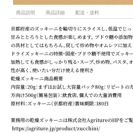
商品説明
商品詳細
配送・送料
京都府産のズッキーニを輪切りにスライスし、低温でじっ
甘みととろりとした食感が楽しめます。 ブドウ糖や添加物
の具材としてはもちろん、戻して炒め物やオムレツに加え
ドライズッキーニの特徴・国産・ブドウ糖不使用でズッキ
加熱しても食感がしっかり残る・スープ、炒め物、パスタ、
性が高く、使いたい分だけ使える便利さ

乾燥ズッキーニ商品概要

内容量：20g：まずはお試し大容量パック80g：リピートの
方向け500g（簡易包装）：飲食店、個人での大量消費用

原材料：ズッキーニ（京都府産）賞味期限：180日

業務用の乾燥ズッキーニは株式会社AgritureのHPをご覧
 https://agriture.jp/product/zucchini/