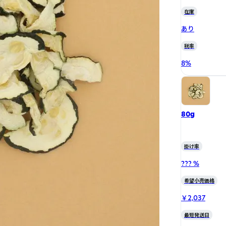
在庫
あり
税率
8
%
80g
掛け率
??? %
希望小売価格
￥2,037
最短発送日