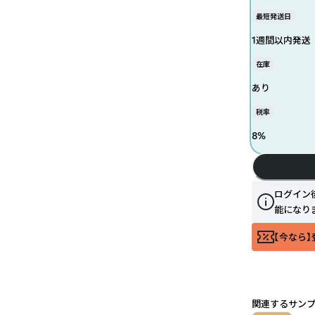
最短発送日
1週間以内発送
在庫
あり
税率
8
%
ログイン
能になり
【今なら】
関連するサン