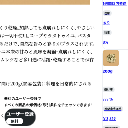
1週間以内発送
在庫
あり
くり乾燥。加熱しても煮崩れしにくく、やさしい
税率
は一切不使用。スープやラタトゥイユ、パスタ
8
%
るだけで、自然な旨みと彩りがプラスされます。
ーニ本来の甘みと風味を凝縮・煮崩れしにくく、
オムレツなど多用途に活躍・乾燥することで保存
200g
方向け200g（簡易包装）：料理を日常的にされる
掛け率
無料のユーザー登録で
??? %
すべての商品の卸価格・取引条件をチェックできます！
希望小売価格
ユーザー登録
ください

￥3,519
無料