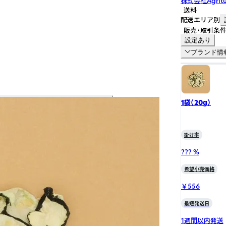
株式会社Agritu
送料
配送エリア別
販売・取引条
設定あり
ブランド情
1袋（20g）
掛け率
??? %
希望小売価格
￥556
最短発送日
1週間以内発送