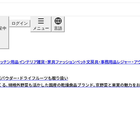
ログイン
呈中
メニュー
言語
ッチン用品
インテリア雑貨・家具
ファッション
ペット
文房具・事務用品
レジャー・ア
野菜パウダー・ドライフルーツも取り扱い
くる、規格外野菜も活かした国産の乾燥食品ブランド。京野菜と果実の魅力をお