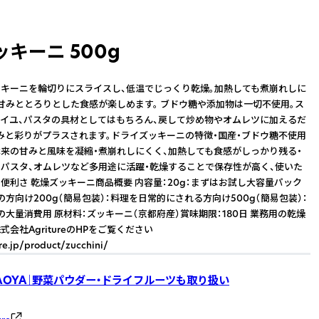
キーニ 500g
キーニを輪切りにスライスし、低温でじっくり乾燥。加熱しても煮崩れしに
甘みととろりとした食感が楽しめます。 ブドウ糖や添加物は一切不使用。ス
イユ、パスタの具材としてはもちろん、戻して炒め物やオムレツに加えるだ
みと彩りがプラスされます。ドライズッキーニの特徴・国産・ブドウ糖不使用
来の甘みと風味を凝縮・煮崩れしにくく、加熱しても食感がしっかり残る・
、パスタ、オムレツなど多用途に活躍・乾燥することで保存性が高く、使いた
便利さ 乾燥ズッキーニ商品概要 内容量：20g：まずはお試し大容量パック
の方向け200g（簡易包装）：料理を日常的にされる方向け500g（簡易包装）：
の大量消費用 原材料：ズッキーニ（京都府産）賞味期限：180日 業務用の乾燥
会社AgritureのHPをご覧ください
ure.jp/product/zucchini/
AOYA｜野菜パウダー・ドライフルーツも取り扱い