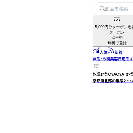
5,000円分クーポン進
クーポン
進呈中
無料で登録
人気
新着
食品・飲料
美容
日用品
キ
乾燥野菜OYAOYA｜
京都府北部の農家とつ