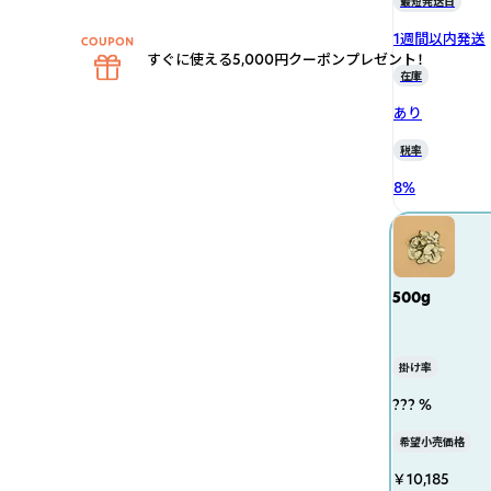
最短発送日
1週間以内発送
すぐに使える5,000円クーポンプレゼント！
在庫
あり
税率
8
%
500g
掛け率
??? %
希望小売価格
￥10,185