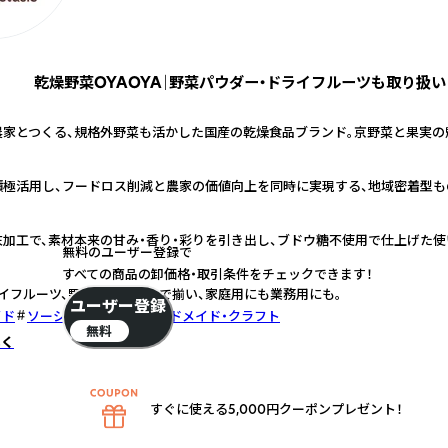
乾燥野菜OYAOYA｜野菜パウダー・ドライフルーツも取り扱い
農家とつくる、規格外野菜も活かした国産の乾燥食品ブランド。京野菜と果実の
積極活用し、フードロス削減と農家の価値向上を同時に実現する、地域密着型も
加工で、素材本来の甘み・香り・彩りを引き出し、ブドウ糖不使用で仕上げた使
無料のユーザー登録で
すべての商品の卸価格・取引条件をチェックできます！
イフルーツ、野菜パウダーまで揃い、家庭用にも業務用にも。
ユーザー登録
イド
ソーシャルグッド
ハンドメイド・クラフト
無料
しく
すぐに使える5,000円クーポンプレゼント！