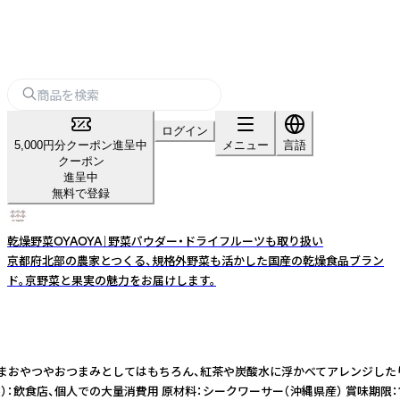
ログイン
5,000円分クーポン進呈中
メニュー
言語
クーポン
進呈中
無料で登録
乾燥野菜OYAOYA｜野菜パウダー・ドライフルーツも取り扱い
京都府北部の農家とつくる、規格外野菜も活かした国産の乾燥食品ブラン
ド。京野菜と果実の魅力をお届けします。
のままおやつやおつまみとしてはもちろん、紅茶や炭酸水に浮かべてアレンジしたり、
個人での大量消費用 原材料：シークワーサー（沖縄県産） 賞味期限：180日 業務用のドライ