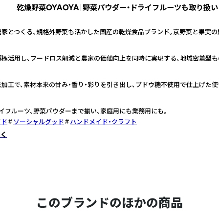
乾燥野菜OYAOYA｜野菜パウダー・ドライフルーツも取り扱い
農家とつくる、規格外野菜も活かした国産の乾燥食品ブランド。京野菜と果実の
積極活用し、フードロス削減と農家の価値向上を同時に実現する、地域密着型も
加工で、素材本来の甘み・香り・彩りを引き出し、ブドウ糖不使用で仕上げた使
イフルーツ、野菜パウダーまで揃い、家庭用にも業務用にも。
イド
ソーシャルグッド
ハンドメイド・クラフト
しく
このブランドのほかの商品