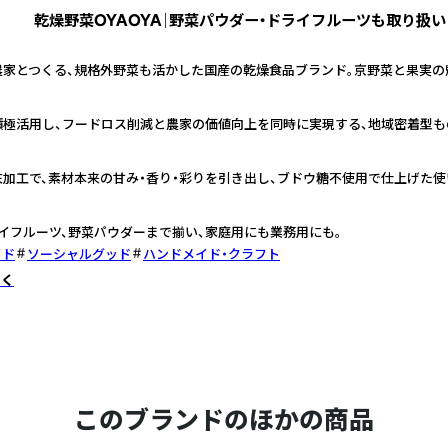
乾燥野菜OYAOYA｜野菜パウダー・ドライフルーツも取り扱い
農家とつくる、規格外野菜も活かした国産の乾燥食品ブランド。京野菜と果実の
積極活用し、フードロス削減と農家の価値向上を同時に実現する、地域密着型も
加工で、素材本来の甘み・香り・彩りを引き出し、ブドウ糖不使用で仕上げた使
イフルーツ、野菜パウダーまで揃い、家庭用にも業務用にも。
イド
ソーシャルグッド
ハンドメイド・クラフト
しく
このブランドのほかの商品