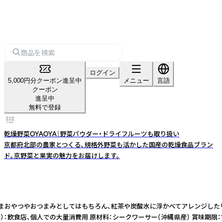
ログイン
5,000円分クーポン進呈中
メニュー
言語
クーポン
進呈中
無料で登録
乾燥野菜OYAOYA｜野菜パウダー・ドライフルーツも取り扱い
京都府北部の農家とつくる、規格外野菜も活かした国産の乾燥食品ブラン
ド。京野菜と果実の魅力をお届けします。
のままおやつやおつまみとしてはもちろん、紅茶や炭酸水に浮かべてアレンジしたり、
個人での大量消費用 原材料：シークワーサー（沖縄県産） 賞味期限：180日 業務用のドライ