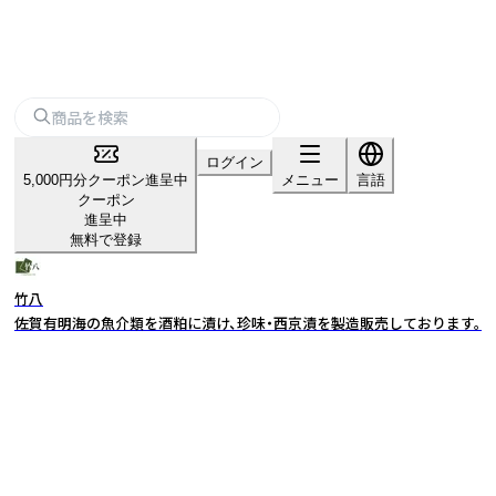
ログイン
5,000円分クーポン進呈中
メニュー
言語
クーポン
進呈中
無料で登録
竹八
佐賀有明海の魚介類を酒粕に漬け、珍味・西京漬を製造販売しております。