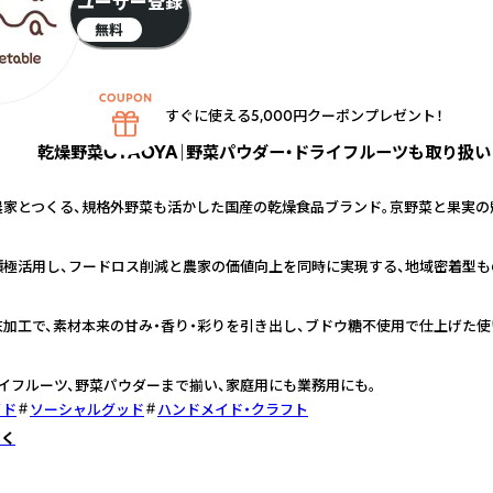
ユーザー登録
無料
すぐに使える5,000円クーポンプレゼント！
乾燥野菜OYAOYA｜野菜パウダー・ドライフルーツも取り扱い
農家とつくる、規格外野菜も活かした国産の乾燥食品ブランド。京野菜と果実の
積極活用し、フードロス削減と農家の価値向上を同時に実現する、地域密着型も
加工で、素材本来の甘み・香り・彩りを引き出し、ブドウ糖不使用で仕上げた使
イフルーツ、野菜パウダーまで揃い、家庭用にも業務用にも。
イド
ソーシャルグッド
ハンドメイド・クラフト
しく