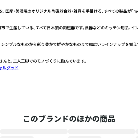
国産・美濃焼のオリジナル陶磁器食器・雑貨を手掛ける、すべての製品が「made in
浪市で生産している、すべて日本製の陶磁器です。食器などのキッチン用品、イ
。シンプルなものから彩り豊かで鮮やかなものまで幅広いラインナップを揃え
さんと、二人三脚でのモノづくりに励んでいます。
ャルグッド
このブランドのほかの商品