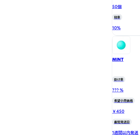
50個
税率
10
%
MINT
掛け率
??? %
希望小売価格
￥450
最短発送日
1週間以内発送