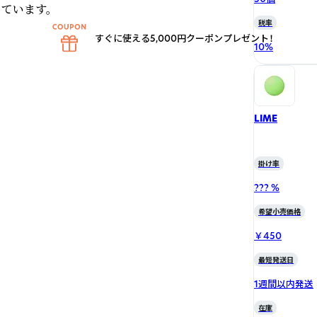
ています。
税率
すぐに使える5,000円クーポンプレゼント！
10
%
LIME
掛け率
??? %
希望小売価格
￥450
最短発送日
1週間以内発送
在庫