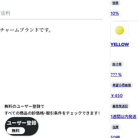
税率
・送料
10
%
チャームブランドです。

YELLOW
掛け率
??? %
希望小売価格
￥450
無料のユーザー登録で
最短発送日
すべての商品の卸価格・取引条件をチェックできます！
1週間以内発送
ユーザー登録
在庫
無料
50個