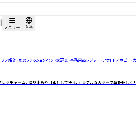
メニュー
言語
テリア雑貨・家具
ファッション
ペット
文房具・事務用品
レジャー・アウトドア
ホビー・
レラチャーム。 滑り止めや目印として使え、カラフルなカラーで傘を楽しく