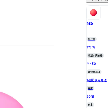
RED
掛け率
??? %
希望小売価格
￥450
最短発送日
1週間以内発送
在庫
50個
税率