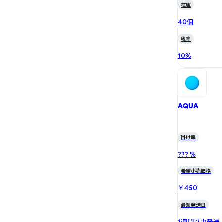
在庫
40個
税率
10
%
AQUA
掛け率
??? %
希望小売価格
￥450
最短発送日
1週間以内発送