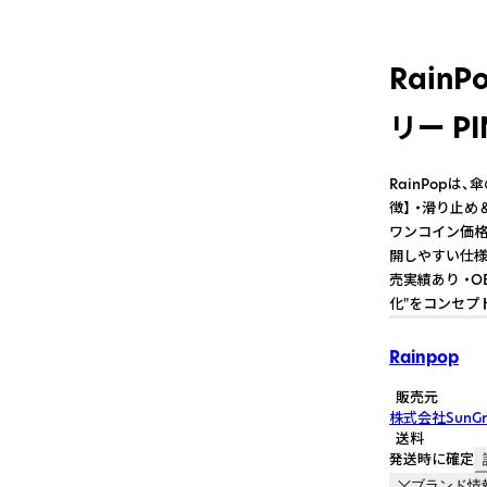
Rain
リー PI
RainPop
徴】 ・滑り止
ワンコイン価格
開しやすい仕様 
売実績あり ・
化"をコンセプ
Rainpop
販売元
株式会社SunGr
送料
発送時に確定
ブランド情