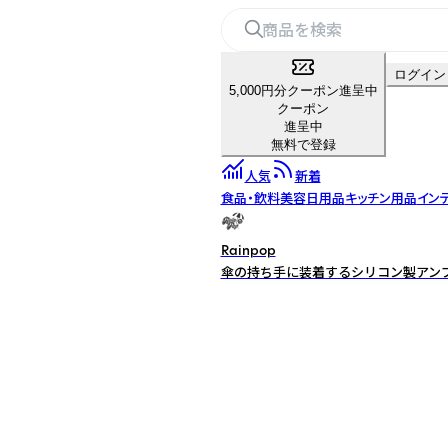
ログイン
5,000円分クーポン進呈中
クーポン
進呈中
無料で登録
人気
新着
食品・飲料
美容
日用品
キッチン用品
イン
Rainpop
傘の持ち手に装着するシリコン製アンブ