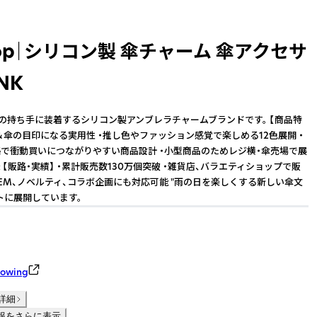
Pop｜シリコン製 傘チャーム 傘アクセサ
NK
は、傘の持ち手に装着するシリコン製アンブレラチャームブランドです。 【商品特
め＆傘の目印になる実用性 ・推し色やファッション感覚で楽しめる12色展開 ・
で衝動買いにつながりやすい商品設計 ・小型商品のためレジ横・傘売場で展
【販路・実績】 ・累計販売数130万個突破 ・雑貨店、バラエティショップで販
OEM、ノベルティ、コラボ企画にも対応可能 "雨の日を楽しくする新しい傘文
トに展開しています。
owing
詳細
報をさらに表示