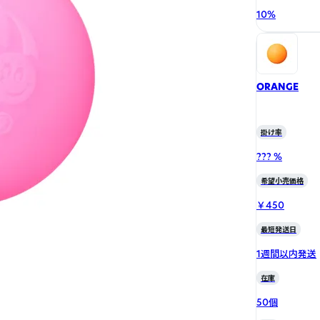
10
%
ORANGE
掛け率
??? %
希望小売価格
￥450
最短発送日
1週間以内発送
在庫
50個