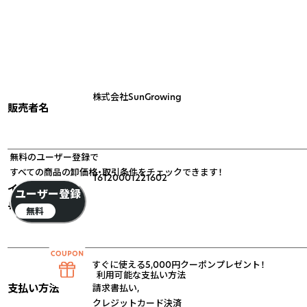
株式会社SunGrowing
販売者名
無料のユーザー登録で
すべての商品の卸価格・取引条件をチェックできます！
T6120001221602
インボイス番
ユーザー登録
号
無料
すぐに使える5,000円クーポンプレゼント！
利用可能な支払い方法
支払い方法
請求書払い
,
クレジットカード決済