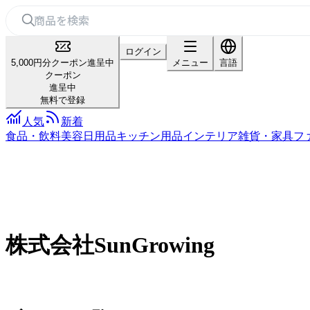
ログイン
5,000円分クーポン進呈中
メニュー
言語
クーポン
進呈中
無料で登録
人気
新着
食品・飲料
美容
日用品
キッチン用品
インテリア雑貨・家具
フ
株式会社SunGrowing