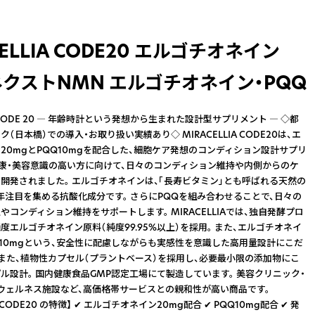
CELLIA CODE20 エルゴチオネイン
ネクストNMN エルゴチオネイン・PQQ
IA CODE 20 ― 年齢時計という発想から生まれた設計型サプリメント ― ◇都
（日本橋）での導入・お取り扱い実績あり◇ MIRACELLIA CODE20は、エ
20mgとPQQ10mgを配合した、細胞ケア発想のコンディション設計サプリ
健康・美容意識の高い方に向けて、日々のコンディション維持や内側からのケ
開発されました。 エルゴチオネインは、「長寿ビタミン」とも呼ばれる天然の
年注目を集める抗酸化成分です。 さらにPQQを組み合わせることで、日々の
やコンディション維持をサポートします。 MIRACELLIAでは、独自発酵プロ
度エルゴチオネイン原料（純度99.95%以上）を採用。 また、エルゴチオネイ
QQ10mgという、安全性に配慮しながらも実感性を意識した高用量設計にこだ
 また、植物性カプセル（プラントベース）を採用し、必要最小限の添加物にこ
ル設計。 国内健康食品GMP認定工場にて製造しています。 美容クリニック・
ウェルネス施設など、高価格帯サービスとの親和性が高い商品です。
IA CODE20 の特徴】 ✔ エルゴチオネイン20mg配合 ✔ PQQ10mg配合 ✔ 発