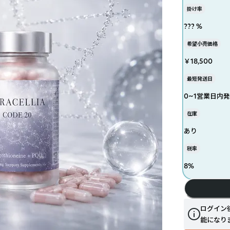
掛け率
??? %
希望小売価格
￥18,500
最短発送日
0~1営業日内
在庫
あり
税率
8
%
ログイン
能になり