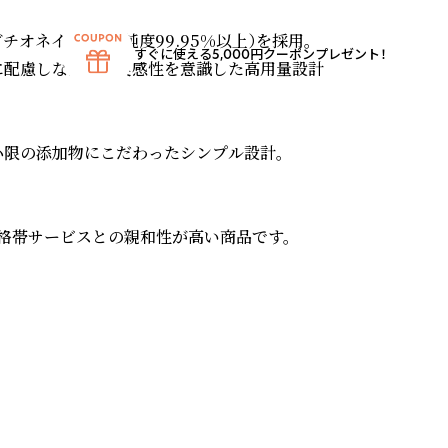
チオネイン原料（純度99.95%以上）を採用。

すぐに使える5,000円クーポンプレゼント！
全性に配慮しながらも実感性を意識した高用量設計
小限の添加物にこだわったシンプル設計。

格帯サービスとの親和性が高い商品です。　
