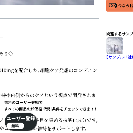
【今なら】
関連するサン


り◇

【サンプル・1社1
とPQQ10mgを配合した、細胞ケア発想のコンディシ
維持や内側からのケアという視点で開発されま
無料のユーザー登録で
すべての商品の卸価格・取引条件をチェックできます！
ユーザー登録
アミノ酸で、近年注目を集める抗酸化成分です。

無料
やコンディション維持をサポートします。
