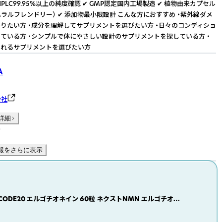
HPLC99.95%以上の純度確認 ✔ GMP認定国内工場製造 ✔ 植物由来カプセル
ハラルフレンドリー） ✔ 添加物最小限設計 こんな方におすすめ ・紫外線ダメ
りたい方 ・成分を理解してサプリメントを選びたい方 ・日々のコンディショ
ている方 ・シンプルで体にやさしい設計のサプリメントを探している方 ・
られるサプリメントを選びたい方
A
会社
詳細
件
報をさらに表示
IA CODE20 エルゴチオネイン 60粒 ネクストNMN エルゴチオネ