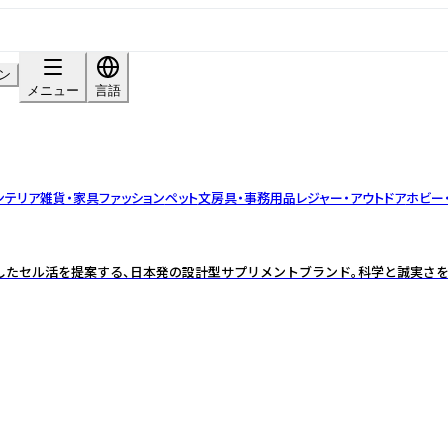
ン
メニュー
言語
ンテリア雑貨・家具
ファッション
ペット
文房具・事務用品
レジャー・アウトドア
ホビー
したセル活を提案する、日本発の設計型サプリメントブランド。科学と誠実さを