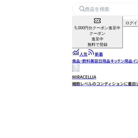
ログイ
5,000円分クーポン進呈中
クーポン
進呈中
無料で登録
人気
新着
食品・飲料
美容
日用品
キッチン用品
イ
MIRACELLIA
細胞レベルのコンディションに着目