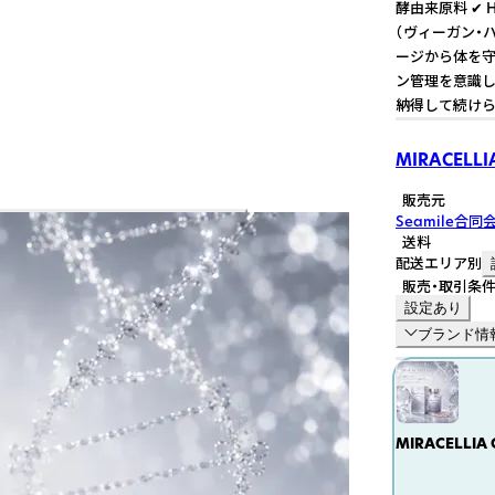
酵由来原料 ✔ 
（ヴィーガン・
ージから体を守
ン管理を意識し
納得して続け
MIRACELLI
販売元
Seamile合同
送料
配送エリア別
販売・取引条
設定あり
ブランド情
MIRACELL
イン・PQQ