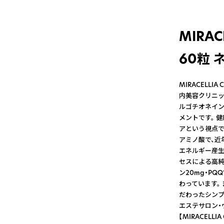
MIRA
60粒 
MIRACELL
内美容クリニック
ルゴチオネイン
メントです。 
アという視点で
アミノ酸で、近
エネルギー産生
セスによる高純
ン20mg・P
わっています。
だわったシンプ
エステサロン・
【MIRACELL