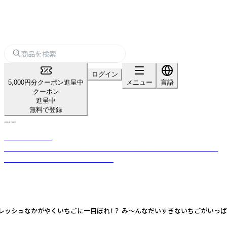
ログイン
5,000円分クーポン進呈中
メニュー
言語
クーポン
進呈中
無料で登録
WORLD CRAFT
時代の流れを感じとり、お客様の目線を最優先に考えたデザイン文具を創
造するブランド「WORLD CRAFT」。
てしまうぐらいフレッシュなかがやくいちごに一目ぼれ！？ み〜んなだいすきないちご