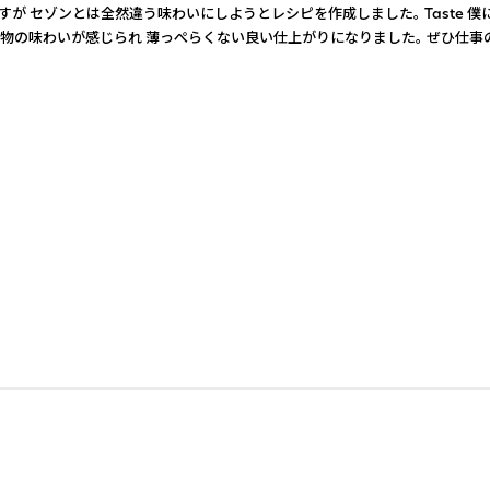
ゾンとは全然違う味わいにしようとレシピを作成しました。 Taste 僕にとって
わいが感じられ 薄っぺらくない良い仕上がりになりました。 ぜひ仕事の疲れを癒