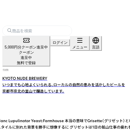
ログイン
5,000円分クーポン進呈中
メニュー
言語
クーポン
進呈中
無料で登録
KYOTO NUDE BREWERY
いつまでも心地よくいられる、ローカルの自然の恵みを活かしたビールを
京都市京北の里山で醸造しています。
ir ,Strisselspalt,Hallertau Blanc Lupulinator Y
つのスタイルに別れた背景を勝手に想像するに グリゼットは1日の鉱山仕事の疲