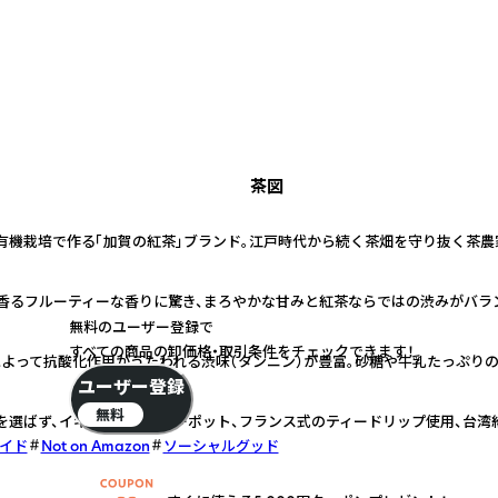
茶図
有機栽培で作る「加賀の紅茶」ブランド。江戸時代から続く茶畑を守り抜く茶農
香るフルーティーな香りに驚き、まろやかな甘みと紅茶ならではの渋みがバラ
無料のユーザー登録で
すべての商品の卸価格・取引条件をチェックできます！
によって抗酸化作用がうたわれる渋味（タンニン）が豊富。砂糖や牛乳たっぷり
ユーザー登録
無料
を選ばず、イギリス式のティーポット、フランス式のティードリップ使用、台湾
イド
Not on Amazon
ソーシャルグッド