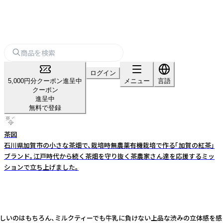
ログイン
5,000円分クーポン進呈中
メニュー
言語
クーポン
進呈中
無料で登録
茶図
石川県加賀市の小さな茶畑で、栽培時無農薬有機栽培で作る「加賀の紅茶」
ブランド。江戸時代から続く茶畑を守り抜く茶農家さん達を応援するミッ
ションで立ち上げました。
美味しいのはもちろん、ミルクティーでも牛乳に負けない上品な渋みの立体感を