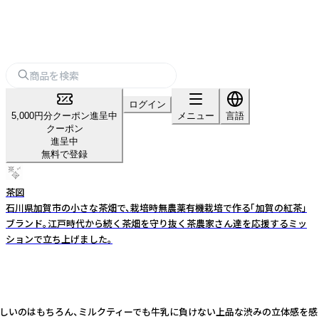
ログイン
5,000円分クーポン進呈中
メニュー
言語
クーポン
進呈中
無料で登録
茶図
石川県加賀市の小さな茶畑で、栽培時無農薬有機栽培で作る「加賀の紅茶」
ブランド。江戸時代から続く茶畑を守り抜く茶農家さん達を応援するミッ
ションで立ち上げました。
美味しいのはもちろん、ミルクティーでも牛乳に負けない上品な渋みの立体感を