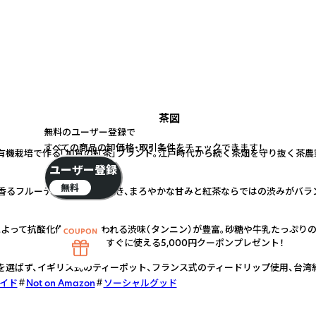
茶図
無料のユーザー登録で
すべての商品の卸価格・取引条件をチェックできます！
有機栽培で作る「加賀の紅茶」ブランド。江戸時代から続く茶畑を守り抜く茶農
ユーザー登録
無料
香るフルーティーな香りに驚き、まろやかな甘みと紅茶ならではの渋みがバラ
によって抗酸化作用がうたわれる渋味（タンニン）が豊富。砂糖や牛乳たっぷり
すぐに使える5,000円クーポンプレゼント！
を選ばず、イギリス式のティーポット、フランス式のティードリップ使用、台湾
イド
Not on Amazon
ソーシャルグッド