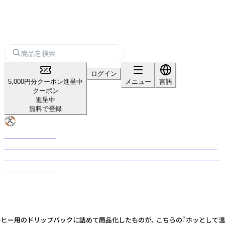
ログイン
5,000円分クーポン進呈中
メニュー
言語
クーポン
進呈中
無料で登録
かつおぶしの中野
弊社は「おいしさにまじめです」をモットーに、余計なものは添加せず無調
味だからこそ「うま味」にこだわった素材選びでお客様の食卓に美味しさと
感動を提供します。
ドリップバックに詰めて商品化したものが、 こちらの『ホッとして温かくなるダ