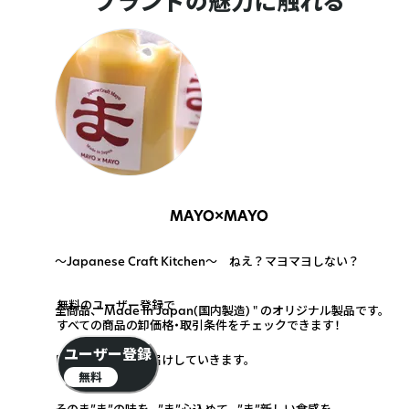
ブランドの魅力に触れる
MAYO×MAYO
～Japanese Craft Kitchen～ ねえ？マヨマヨしない？
1
無料のユーザー登録で
全商品、" Made In Japan(国内製造) " のオリジナル製品です。
すべての商品の卸価格・取引条件をチェックできます！
2
ユーザー登録
日本応援食品をお届けしていきます。
無料
3