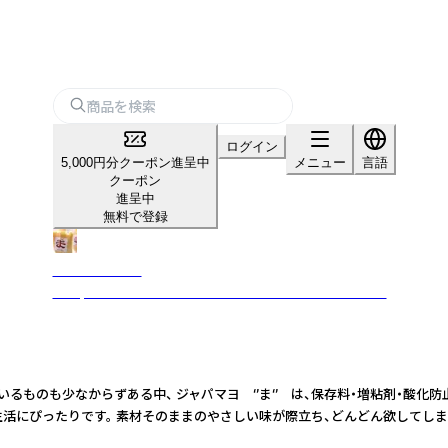
ログイン
5,000円分クーポン進呈中
メニュー
言語
クーポン
進呈中
無料で登録
MAYO×MAYO
～Japanese Craft Kitchen～ ねえ？マヨマヨしない？
たい添加物が含まれているものも少なからずある中、 ジャパマヨ ‘’ま‘’ は、保
る食生活にぴったりです。 素材そのままのやさしい味が際立ち、どんどん欲してし