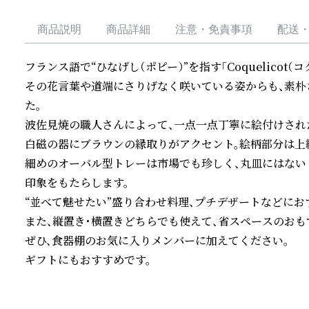
商品説明
商品詳細
注意・免責事項
配送
フランス語で“ひなげし（ポピー）”を指す「Coquelicot（コク
その花言葉や道端にさりげなく咲いている姿からも、素朴
た。

波佐見焼の職人さんによって、一点一点丁寧に絵付けされ
白磁の器にブラウンの縁取りがアクセント。絵柄部分は上絵
細めのオーバル型トレーは市場でも珍しく、丸皿にはない
印象をもたらします。

“並べて魅せたい”盛り合わせ料理、プチデザートなどにおす
また、縦置き・横置きどちらでも使えて、省スペースのおもて
ぜひ、食器棚のお気に入りメンバーに加えてください。

ギフトにもおすすめです。
続きを読む