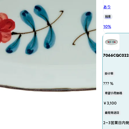
あり
税率
10
%
7066CQC02
掛け率
??? %
希望小売価格
￥3,100
最短発送日
2~3営業日内