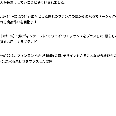
人が色着けしていこうと名付けられました。
ndue（ｼｰﾃﾞｨｰｴﾌ ｴﾀﾝﾃﾞｭ）広々とした憧れのフランスの空からの視点でベーシ
れる商品作りを目指ます
okki（ｸｯｶﾛｯｷ） 北欧ヴィンテージに”カワイイ”のエッセンスをプラスした、暮
貨をお届けするブランド
+（ﾃｽﾀﾊﾞ）とは、フィンランド語で「機能」の意。デザインもさることながら機能
に、選べる楽しさをプラスした展開
さらに詳しく