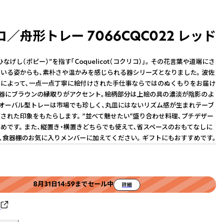
／舟形トレー 7066CQC022 レッド
なげし（ポピー）”を指す「Coquelicot（コクリコ）」。 その花言葉や道端にさ
いる姿からも、素朴さや温かみを感じられる器シリーズとなりました。 波佐
によって、一点一点丁寧に絵付けされた手仕事ならではのぬくもりをお届け
の器にブラウンの縁取りがアクセント。絵柄部分は上絵の具の濃淡が陰影のよ
のオーバル型トレーは市場でも珍しく、丸皿にはないリズム感が生まれテーブ
された印象をもたらします。 “並べて魅せたい”盛り合わせ料理、プチデザー
めです。 また、縦置き・横置きどちらでも使えて、省スペースのおもてなしに
ひ、食器棚のお気に入りメンバーに加えてください。 ギフトにもおすすめです。
8月31日14:59までセール中
詳細
ク