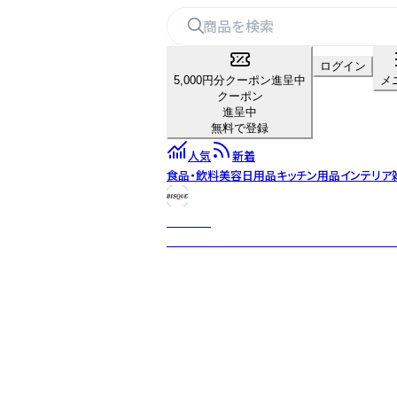
ログイン
5,000円分クーポン進呈中
メ
クーポン
進呈中
無料で登録
人気
新着
食品・飲料
美容
日用品
キッチン用品
インテリア
BISQUE
「ビスク」には「素焼き」という意味がありま