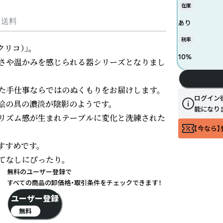
在庫
・送料
あり
税率
リコ）」。

10
%
さや温かみを感じられる器シリーズとなりまし
た手仕事ならではのぬくもりをお届けします。

ログイン
の具の濃淡が陰影のようです。

能になり
リズム感が生まれテーブルに変化と洗練された
【今なら】
すめです。

なしにぴったり。

無料のユーザー登録で
すべての商品の卸価格・取引条件をチェックできます！
ユーザー登録
無料