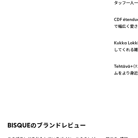
タッフ一人一
1
CDF éte
で幅広く愛さ
2
Kukka L
してくれる雑
3
Tehtävä
ムをより身近
BISQUEのブランドレビュー