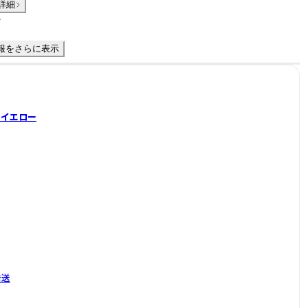
詳細
件
報をさらに表示
1 イエロー
発送