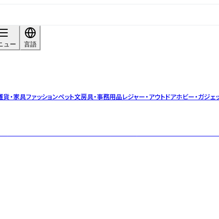
ニュー
言語
雑貨・家具
ファッション
ペット
文房具・事務用品
レジャー・アウトドア
ホビー・ガジェ
す。 着色も描画もこれからという大きな可能性を持つ「素焼き」にスタッフ一