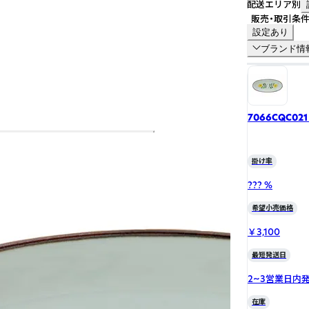
配送エリア別
販売・取引条
設定あり
ブランド情
7066CQC02
掛け率
??? %
希望小売価格
￥3,100
最短発送日
2~3営業日内
在庫