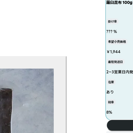
羅臼昆布 100g
掛け率
??? %
希望小売価格
￥1,944
最短発送日
2~3営業日内
在庫
あり
税率
8
%