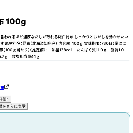
 100g
言われるほど濃厚なだしが取れる羅臼昆布 しっかりとおだしを効かせたい
 原材料名：昆布（北海道知床産） 内容慮：100ｇ 賞味期限：730日（常温に
示（100ｇ当たり）〈推定値〉: 熱量138cal たんぱく質11.0ｇ 脂質1.0
.7ｇ 食塩相当量6.1ｇ
昆布
詳細
報をさらに表示