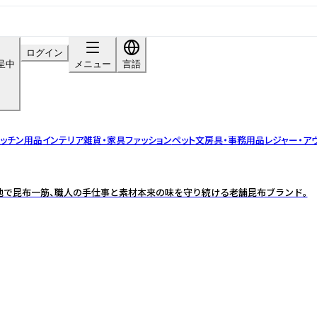
ログイン
呈中
メニュー
言語
ッチン用品
インテリア雑貨・家具
ファッション
ペット
文房具・事務用品
レジャー・ア
の地で昆布一筋、職人の手仕事と素材本来の味を守り続ける老舗昆布ブランド。