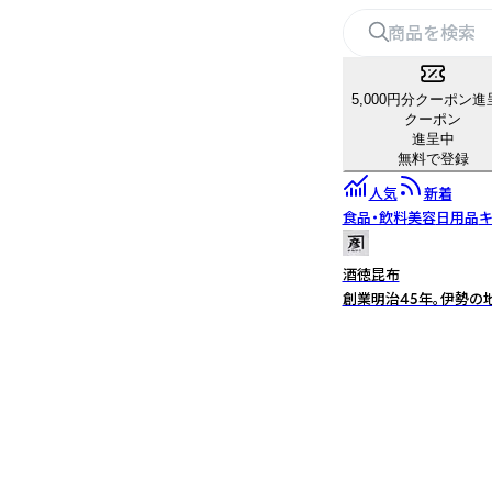
5,000円分クーポン進
クーポン
進呈中
無料で登録
人気
新着
食品・飲料
美容
日用品
キ
酒徳昆布
創業明治45年。伊勢