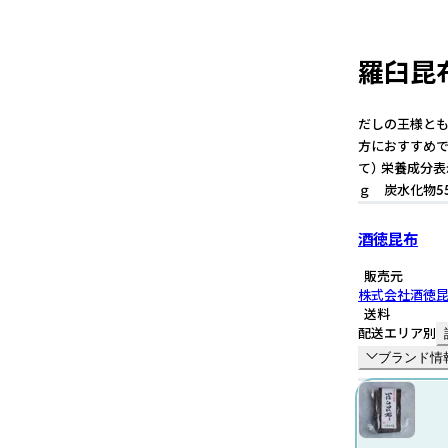
羅臼昆布
だしの王様とも
方におすすめです
て） 栄養成分表
ｇ 炭水化物55
酒徳昆布
販売元
株式会社酒徳
送料
配送エリア別
ブランド情