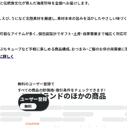
と伝統食文化が育んだ海産珍味を全国へお届けします。
、えび、うになど北陸素材を厳選し、素材本来の旨みを活かしたやさしい味づく
可能なアイテムが多く、個包装設計でギフト・土産・自家需要まで幅広く対応可
ぷちキューブなど手軽に楽しめる商品構成。おつまみ・ご飯のお供の両需要に
に詳しく
無料のユーザー登録で
すべての商品の卸価格・取引条件をチェックできます！
このブランドのほかの商品
ユーザー登録
無料