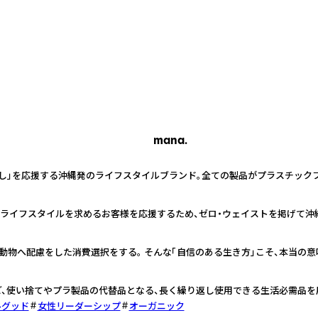
mana.
し」を応援する沖縄発のライフスタイルブランド。全ての製品がプラスチックフ
のないライフスタイルを求めるお客様を応援するため、ゼロ・ウェイストを掲げて
動物へ配慮をした消費選択をする。 そんな「自信のある生き方」こそ、本当の
、使い捨てやプラ製品の代替品となる、長く繰り返し使用できる生活必需品を
ルグッド
女性リーダーシップ
オーガニック