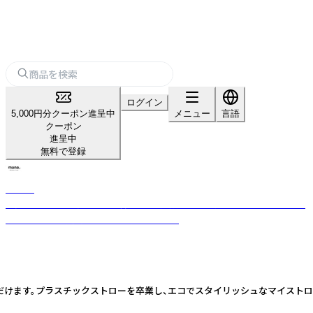
ログイン
5,000円分クーポン進呈中
メニュー
言語
クーポン
進呈中
無料で登録
mana.
「今日からサスティナブルな暮らし」を応援する沖縄発のライフスタイルブ
ランド。全ての製品がプラスチックフリー。
だけます。プラスチックストローを卒業し、エコでスタイリッシュなマイストロ