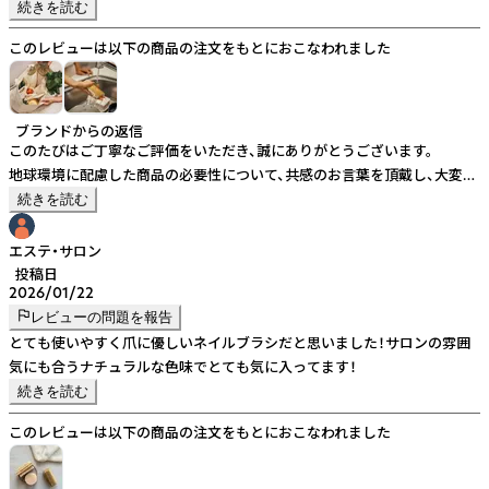
商品はとても良いのに。
続きを読む
安さに勝るには、なかなか難しいのですが、諦めずに伝え続けたいと思って
このレビューは以下の商品の注文をもとにおこなわれました
います。
ブランドからの返信
このたびはご丁寧なご評価をいただき、誠にありがとうございます。
地球環境に配慮した商品の必要性について、共感のお言葉を頂戴し、大変嬉
しく存じます。
続きを読む
同じく環境に配慮した商品をお取り扱いされているとのこと、私どもにと
っても大きな励みです。
エステ・サロン
引き続きどうぞよろしくお願い申し上げます。
投稿日
2026/01/22
レビューの問題を報告
とても使いやすく爪に優しいネイルブラシだと思いました！サロンの雰囲
気にも合うナチュラルな色味でとても気に入ってます！
続きを読む
このレビューは以下の商品の注文をもとにおこなわれました