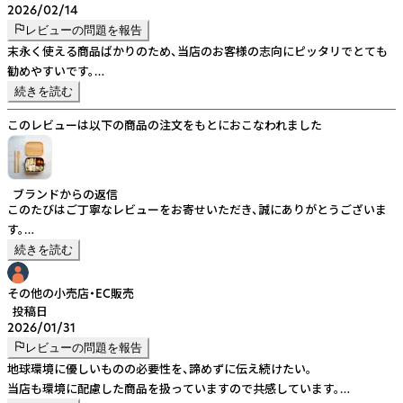
2026/02/14
レビューの問題を報告
末永く使える商品ばかりのため、当店のお客様の志向にピッタリでとても
勧めやすいです。
ステンレスのお弁当箱は洗いやすく清潔に使えて良さそうです。蓋のパッ
続きを読む
キンがしっかりしすぎて開閉に苦労しますが、食材の水分が漏れないので
このレビューは以下の商品の注文をもとにおこなわれました
安心して使えます。
ブランドからの返信
このたびはご丁寧なレビューをお寄せいただき、誠にありがとうございま
す。
末永く使える商品とのお言葉、またお客様の志向に合い、勧めやすいとのご
続きを読む
評価をいただき、大変嬉しく存じます。
ステンレスのお弁当箱につきましても、洗いやすさや清潔にお使いいただ
その他の小売店・EC販売
ける点をご評価いただき光栄です。貴重なご意見として今後の参考にさせ
投稿日
2026/01/31
ていただきます。
引き続きどうぞよろしくお願いいたします。
レビューの問題を報告
地球環境に優しいものの必要性を、諦めずに伝え続けたい。
当店も環境に配慮した商品を扱っていますので共感しています。