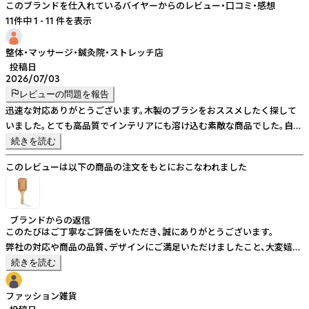
このブランドを仕入れているバイヤーからのレビュー・口コミ・感想
11件中 1 - 11 件を表示
整体・マッサージ・鍼灸院・ストレッチ店
投稿日
2026/07/03
レビューの問題を報告
迅速な対応ありがとうございます。木製のブラシをおススメしたく探して
いました。とても高品質でインテリアにも溶け込む素敵な商品でした。自信
を持っておすすめしたいとおまいます！
続きを読む
このレビューは以下の商品の注文をもとにおこなわれました
ブランドからの返信
このたびはご丁寧なご評価をいただき、誠にありがとうございます。
弊社の対応や商品の品質、デザインにご満足いただけましたこと、大変嬉し
く存じます。
続きを読む
自信を持っておすすめしたいとの素敵なお言葉をいただき、スタッフ一同
の大きな励みとなっております。
ファッション雑貨
今後とも、どうぞよろしくお願い申し上げます。