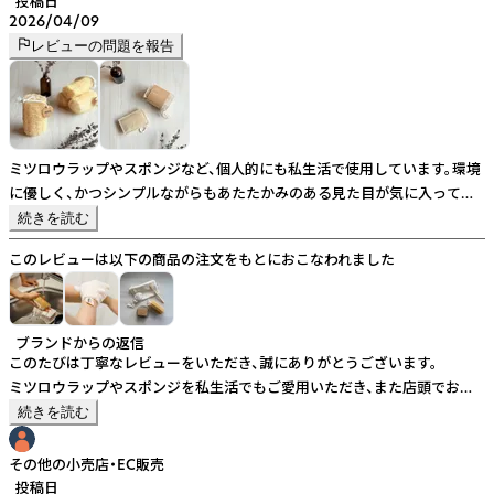
投稿日
2026/04/09
レビューの問題を報告
ミツロウラップやスポンジなど、個人的にも私生活で使用しています。環境
に優しく、かつシンプルながらもあたたかみのある見た目が気に入ってい
ます。ミツロウラップは柄も可愛いので、お客様に手に取っていただくこと
続きを読む
が多いです。日用品、消耗品からエコな暮らしを取り入れること、そして「お
このレビューは以下の商品の注文をもとにおこなわれました
しゃれ」「すてき」と感じられるものであること、この両立が叶っている素晴
らしいプロダクトだと思います。
ブランドからの返信
このたびは丁寧なレビューをいただき、誠にありがとうございます。
ミツロウラップやスポンジを私生活でもご愛用いただき、また店頭でお客
様にもご好評とのこと、大変嬉しく存じます。
続きを読む
今後も、環境に配慮した、心地よくお使いいただける商品をお届けできるよ
う、努めてまいります。
その他の小売店・EC販売
引き続きよろしくお願いいたします。
投稿日