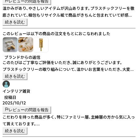
レビューの問題を報告
温かみがあり、やさしいアイテムが沢山あります。プラスチックフリーを徹
底されていて、梱包もリサイクル紙で商品がきちんと包まれていて好感が
もてます。オープンしたてで在庫を沢山持てませんが、今後も商品数を増や
続きを読む
していきたいと思います。
このレビューは以下の商品の注文をもとにおこなわれました
ブランドからの返信
このたびはご丁寧なご評価をいただき、誠にありがとうございます。
プラスチックフリーの取り組みについて、温かいお言葉をいただき、大変嬉
しく存じます。
続きを読む
今後もご満足いただける商品・サービスの提供に努めてまいります。
引き続きどうぞよろしくお願い申し上げます。
インテリア雑貨
投稿日
2025/10/12
レビューの問題を報告
こだわりを持った商品が多く、特にファミリー層、主婦層の方から気に入っ
て貰えております。
沖縄からの発送のため、納期の面で心配などありましたが問題もなくスム
続きを読む
ーズにお取引させて頂き安心しております。ありがとうございます。