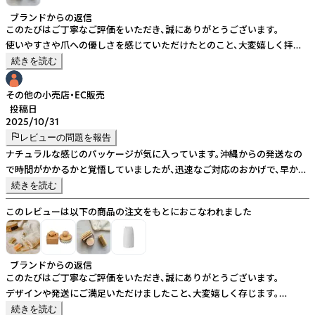
ブランドからの返信
このたびはご丁寧なご評価をいただき、誠にありがとうございます。
使いやすさや爪への優しさを感じていただけたとのこと、大変嬉しく拝見
いたしました。
続きを読む
今後も心地よくお使いいただける商品をお届けできるよう、努めてまいり
ます。
その他の小売店・EC販売
引き続きどうぞよろしくお願い申し上げます。
投稿日
2025/10/31
レビューの問題を報告
ナチュラルな感じのパッケージが気に入っています。沖縄からの発送なの
で時間がかかるかと覚悟していましたが、迅速なご対応のおかげで、早かっ
たです。助かります。
続きを読む
このレビューは以下の商品の注文をもとにおこなわれました
ブランドからの返信
このたびはご丁寧なご評価をいただき、誠にありがとうございます。
デザインや発送にご満足いただけましたこと、大変嬉しく存じます。
今後もご満足いただける商品・サービスの提供に努めてまいります。
続きを読む