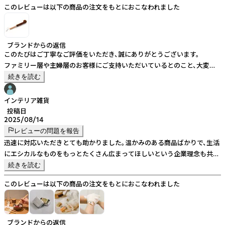
このレビューは以下の商品の注文をもとにおこなわれました
ブランドからの返信
このたびはご丁寧なご評価をいただき、誠にありがとうございます。
ファミリー層や主婦層のお客様にご支持いただいているとのこと、大変嬉
しく存じます。
続きを読む
今後もご満足いただける商品・サービスをご提供できるよう努めてまいり
ます。
インテリア雑貨
引き続きどうぞよろしくお願い申し上げます。
投稿日
2025/08/14
レビューの問題を報告
迅速に対応いただきとても助かりました。温かみのある商品ばかりで、生活
にエシカルなものをもっとたくさん広まってほしいという企業理念も共感
いたしました。梱包にもプラスチックフリーを徹底している姿勢が素晴ら
続きを読む
しいと感じました。気持ちよく取引をさせていただきご縁に感謝いたしま
このレビューは以下の商品の注文をもとにおこなわれました
す。
ブランドからの返信