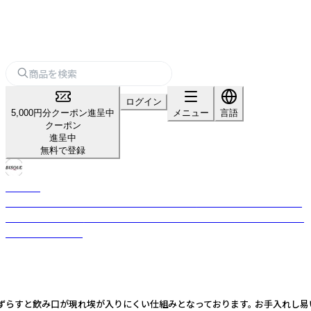
ログイン
5,000円分クーポン進呈中
メニュー
言語
クーポン
進呈中
無料で登録
BISQUE
「ビスク」には「素焼き」という意味があります。 着色も描画もこれからとい
う大きな可能性を持つ「素焼き」にスタッフ一人一人が色着けしていこうと
名付けられました。
ドをずらすと飲み口が現れ埃が入りにくい仕組みとなっております。 お手入れし