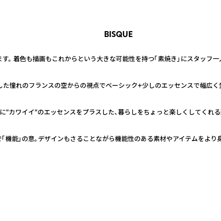
BISQUE
ります。 着色も描画もこれからという大きな可能性を持つ「素焼き」にスタッフ
ﾀﾝﾃﾞｭ）広々とした憧れのフランスの空からの視点でベーシック+少しのエッセンスで
欧ヴィンテージに”カワイイ”のエッセンスをプラスした、暮らしをちょっと楽しくしてく
ランド語で「機能」の意。デザインもさることながら機能性のある素材やアイテムを