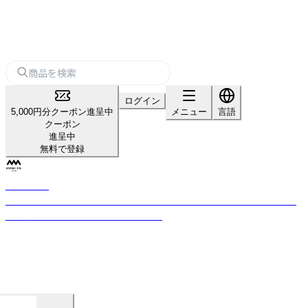
ログイン
5,000円分クーポン進呈中
メニュー
言語
クーポン
進呈中
無料で登録
Asemi Co.
焼き物、木製トレー、革製コースター。日本の生産地の伝統と個性をアセミ
コの現代的なデザインで世界につなぐ。