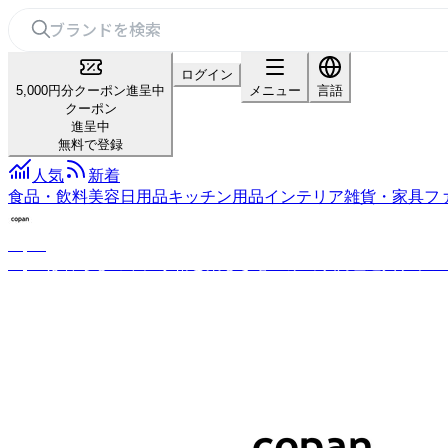
ログイン
5,000円分クーポン進呈中
メニュー
言語
クーポン
進呈中
無料で登録
人気
新着
食品・飲料
美容
日用品
キッチン用品
インテリア雑貨・家具
フ
copan
copanは暮らしの中に余裕と楽しさを生み出す調理道具ブラ