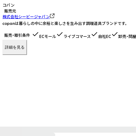
コパン
販売元
株式会社シービージャパン
copanは暮らしの中に余裕と楽しさを生み出す調理道具ブランドです。
販売・取引条件
ECモール
ライブコマース
自社EC
卸売・問
詳細を見る