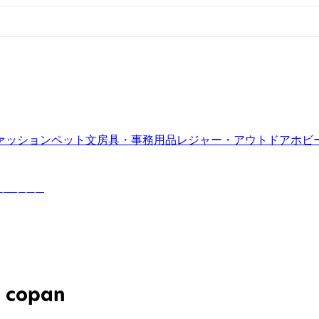
ァッション
ペット
文房具・事務用品
レジャー・アウトドア
ホビ
ンドです。
copan