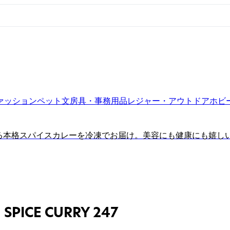
ァッション
ペット
文房具・事務用品
レジャー・アウトドア
ホビ
る本格スパイスカレーを冷凍でお届け。美容にも健康にも嬉し
SPICE CURRY 247