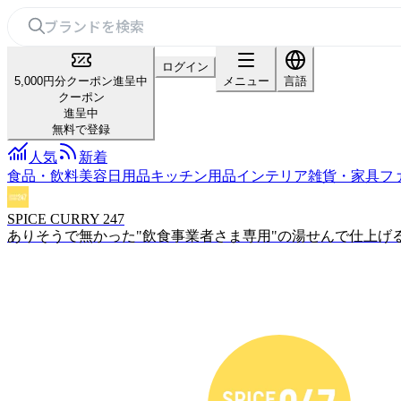
ログイン
5,000円分クーポン進呈中
メニュー
言語
クーポン
進呈中
無料で登録
人気
新着
食品・飲料
美容
日用品
キッチン用品
インテリア雑貨・家具
フ
SPICE CURRY 247
ありそうで無かった"飲食事業者さま専用"の湯せんで仕上げ