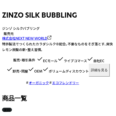
ZINZO SILK BUBBLING
ジンゾ シルクバブリング
販売元
株式会社NEXT NEW WORLD
特許製法でつくられたカラダシルク®配合。不要なものをそぎ落とす、爽快
レモン炭酸の新・整え習慣。
販売・取引条件
ECモール
ライブコマース
自社EC
詳細を見る
卸売・問屋
OEM
ボリュームディスカウント
オーガニック
エコフレンドリー
商品一覧
送料