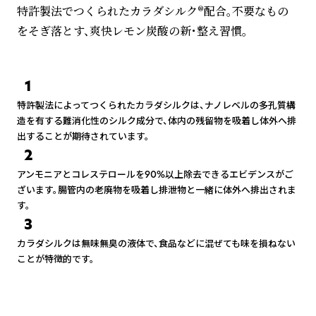
特許製法でつくられたカラダシルク®配合。不要なもの
をそぎ落とす、爽快レモン炭酸の新・整え習慣。
1
特許製法によってつくられたカラダシルクは、ナノレベルの多孔質構
造を有する難消化性のシルク成分で、体内の残留物を吸着し体外へ排
出することが期待されています。
2
アンモニアとコレステロールを90%以上除去できるエビデンスがご
ざいます。腸管内の老廃物を吸着し排泄物と一緒に体外へ排出されま
す。
3
カラダシルクは無味無臭の液体で、食品などに混ぜても味を損ねない
ことが特徴的です。