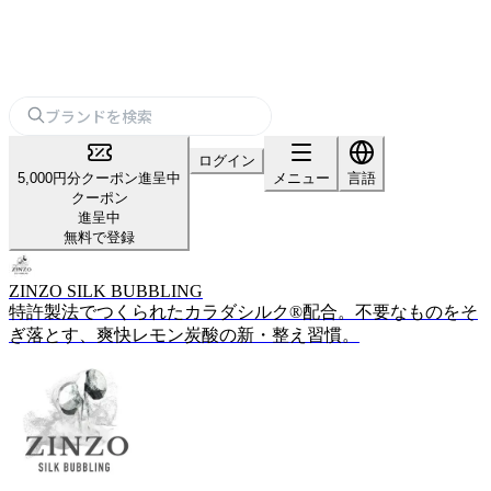
ログイン
5,000円分クーポン進呈中
メニュー
言語
クーポン
進呈中
無料で登録
ZINZO SILK BUBBLING
特許製法でつくられたカラダシルク®配合。不要なものをそ
ぎ落とす、爽快レモン炭酸の新・整え習慣。