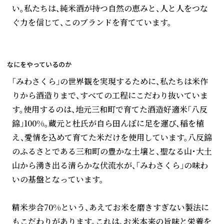
い。私たちは、純米酒が持つ自然の恵みと、人と人をつな
ぐ力を信じて、このブランドを育てています。
なにをやっているのか
「みわさくら」の世界観を実現するために、私たちは米作
りから酒造りまで、すべての工程にこだわり抜いていま
す。使用するのは、地元三和町で育てた酒造好適米「八反
錦」100%。蔵元と杜氏が自ら田んぼに足を運び、稲を植
え、愛情を込めて育てた米だけを使用しています。八反錦
のふるさとである三和町の豊かな土壌と、聖なる山・大土
山から湧き出る清らかな伏流水が、「みわさくら」の味わ
いの基盤となっています。
精米歩合70%という、あえてお米を磨きすぎない製法に
もこだわりがあります。これは、お米本来の旨味と栄養を