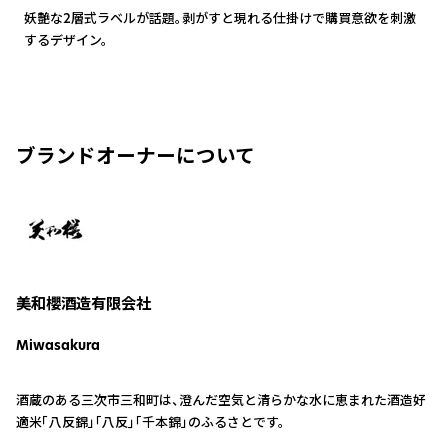
妖艶な2層式ラベルが話題。剥がすと現れる仕掛けで購買意欲を刺激
するデザイン。
ブランドオーナーについて
美和櫻酒造有限会社
Miwasakura
酒蔵のある三次市三和町は、澄んだ空気と清らかな水に恵まれた酒造好
適米「八反錦」｢八反｣｢千本錦」のふるさとです。