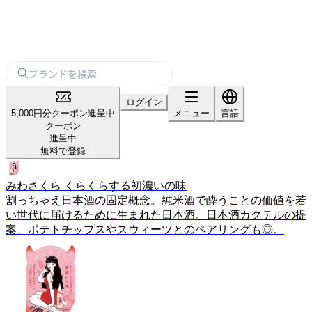
ログイン
5,000円分クーポン進呈中
メニュー
言語
クーポン
進呈中
無料で登録
みわさくら くらくらする初濃いの味
割っちゃえ日本酒の固定概念。純米酒で酔うことの価値を若
い世代に届けるために生まれた日本酒。日本酒カクテルの提
案、ポテトチップスやスウィーツとのペアリングも◎。